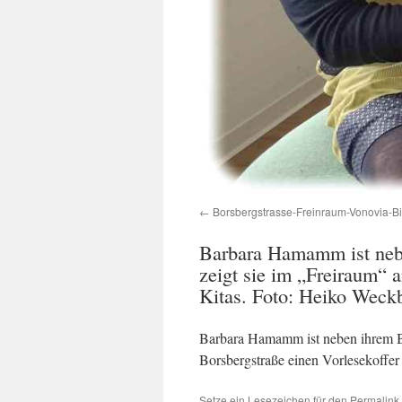
Borsbergstrasse-Freinraum-Vonovia-B
Barbara Hamamm ist nebe
zeigt sie im „Freiraum“ 
Kitas. Foto: Heiko Weck
Barbara Hamamm ist neben ihrem Ber
Borsbergstraße einen Vorlesekoffer
Setze ein Lesezeichen für den
Permalink
.