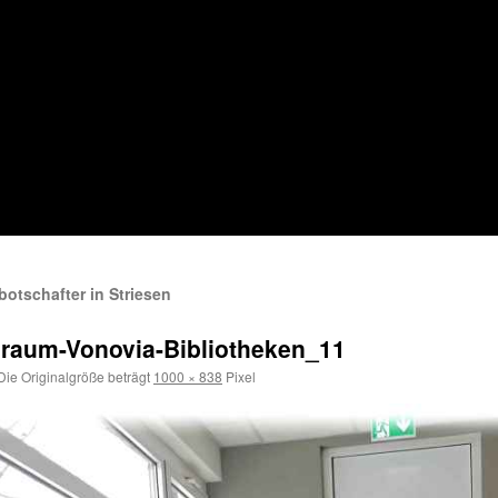
otschafter in Striesen
nraum-Vonovia-Bibliotheken_11
ie Originalgröße beträgt
1000 × 838
Pixel