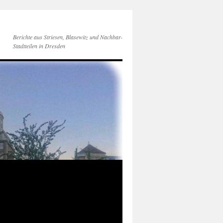
Berichte aus Striesen, Blasewitz und Nachbar-
Stadtteilen in Dresden