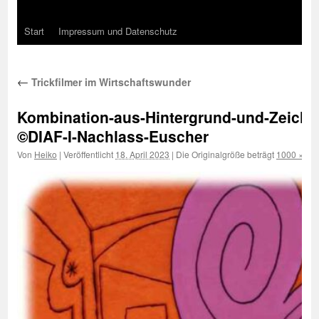
Start
Impressum und Datenschutz
←
Trickfilmer im Wirtschaftswunder
Kombination-aus-Hintergrund-und-Zeic
©DIAF-I-Nachlass-Euscher
Von
Heiko
|
Veröffentlicht
18. April 2023
|
Die Originalgröße beträgt
1000 × 74