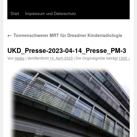
Start
Impressum und Datenschutz
←
Tonnenschwerer MRT für Dresdner Kinderradiologie
UKD_Presse-2023-04-14_Presse_PM-3
Von
Heiko
|
Veröffentlicht
14. April 2023
|
Die Originalgröße beträgt
1000 × 75