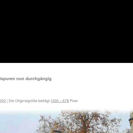
adspuren nun durchgängig
2022
|
Die Originalgröße beträgt
1000 × 678
Pixel