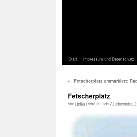
Start
Impressum und Datenschutz
←
Fetscherplatz ummarkiert: R
Fetscherplatz
Von
Heiko
|
Veröffentlicht
21. November 