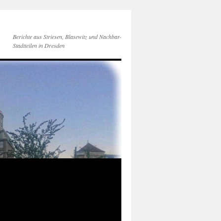
Berichte aus Striesen, Blasewitz und Nachbar-
Stadtteilen in Dresden