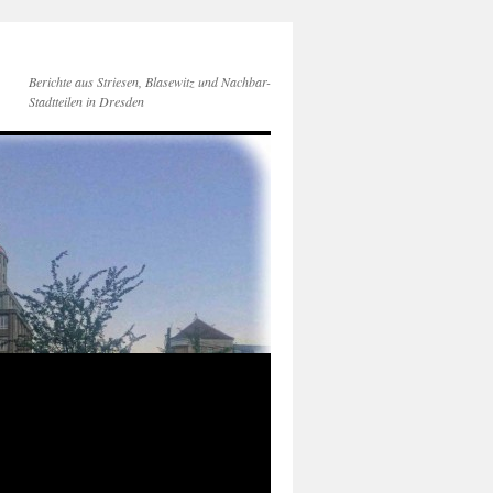
Berichte aus Striesen, Blasewitz und Nachbar-
Stadtteilen in Dresden