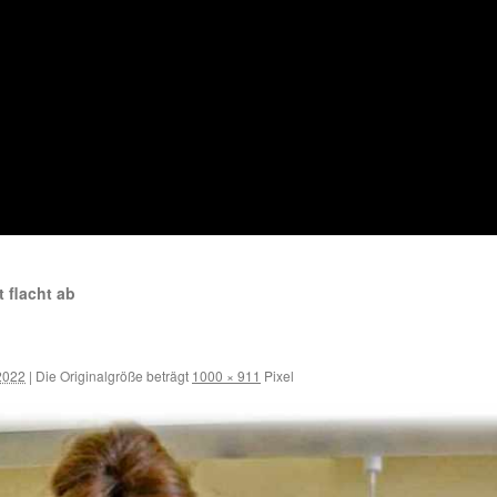
 flacht ab
2022
|
Die Originalgröße beträgt
1000 × 911
Pixel