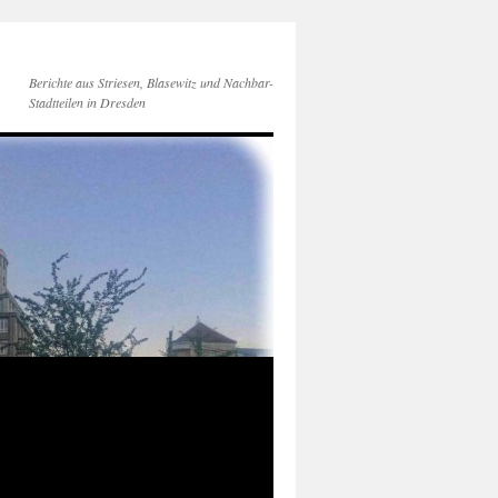
Berichte aus Striesen, Blasewitz und Nachbar-
Stadtteilen in Dresden