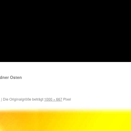
sdner Osten
2
|
Die Originalgröße beträgt
1000 × 667
Pixel