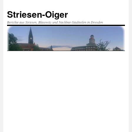
Zum
Inhalt
Striesen-Oiger
springen
Berichte aus Striesen, Blasewitz und Nachbar-Stadtteilen in Dresden