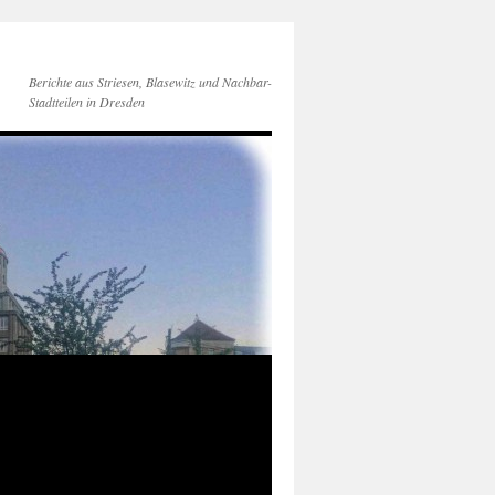
Berichte aus Striesen, Blasewitz und Nachbar-
Stadtteilen in Dresden