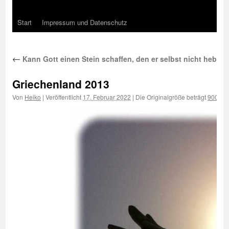
Start
Impressum und Datenschutz
←
Kann Gott einen Stein schaffen, den er selbst nicht heben
Griechenland 2013
Von
Heiko
|
Veröffentlicht
17. Februar 2022
|
Die Originalgröße beträgt
900 × 