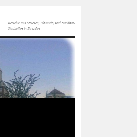
Berichte aus Striesen, Blasewitz und Nachbar-
Stadtteilen in Dresden