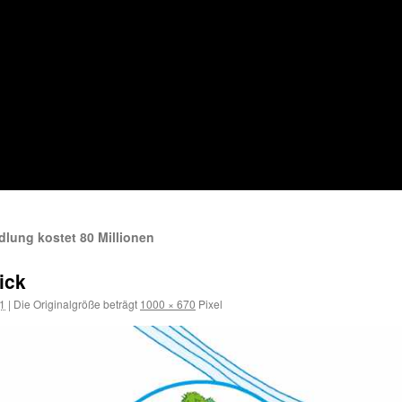
ung kostet 80 Millionen
ick
21
|
Die Originalgröße beträgt
1000 × 670
Pixel