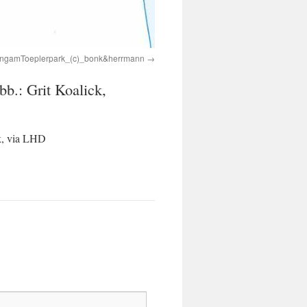
ngamToeplerpark_(c)_bonk&herrmann
b.: Grit Koalick,
ik, via LHD