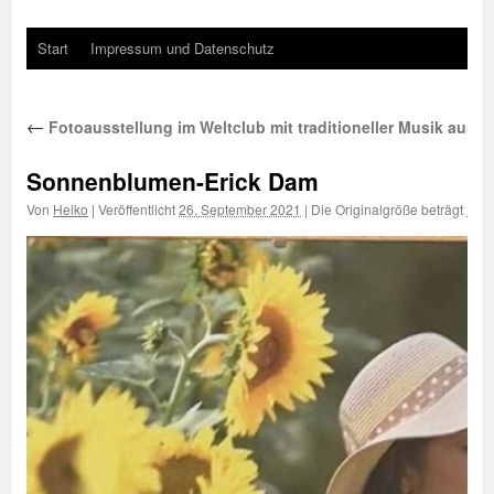
Start
Impressum und Datenschutz
←
Fotoausstellung im Weltclub mit traditioneller Musik aus V
Sonnenblumen-Erick Dam
Von
Heiko
|
Veröffentlicht
26. September 2021
|
Die Originalgröße beträgt
1000