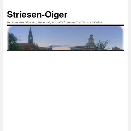
Zum
Inhalt
Striesen-Oiger
springen
Berichte aus Striesen, Blasewitz und Nachbar-Stadtteilen in Dresden