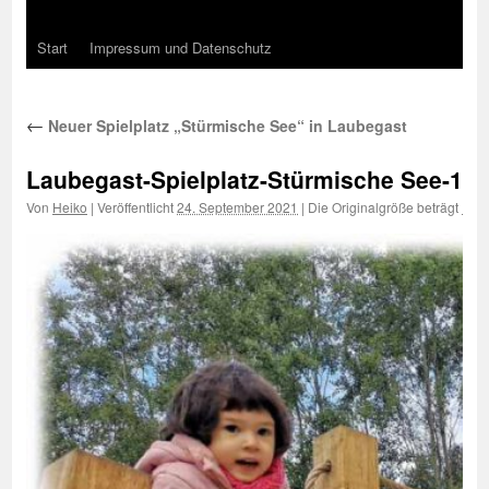
Start
Impressum und Datenschutz
←
Neuer Spielplatz „Stürmische See“ in Laubegast
Laubegast-Spielplatz-Stürmische See-11
Von
Heiko
|
Veröffentlicht
24. September 2021
|
Die Originalgröße beträgt
1000