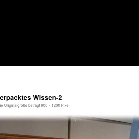
Verpacktes Wissen-2
e Originalgröße beträgt
900 × 1200
Pixel