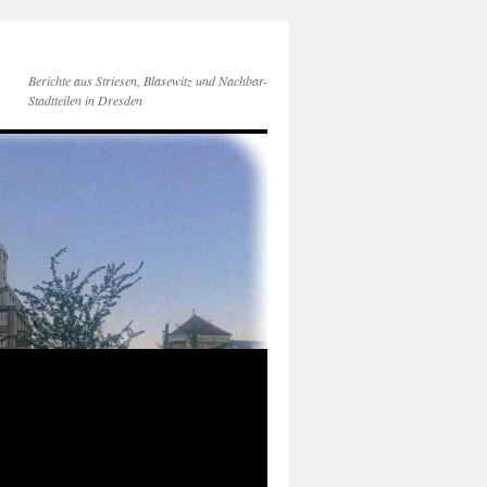
Berichte aus Striesen, Blasewitz und Nachbar-
Stadtteilen in Dresden