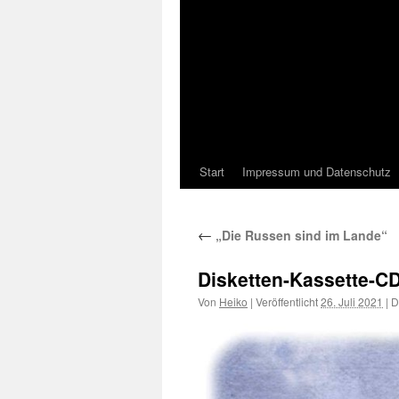
Start
Impressum und Datenschutz
←
„Die Russen sind im Lande“
Disketten-Kassette-C
Von
Heiko
|
Veröffentlicht
26. Juli 2021
|
Di