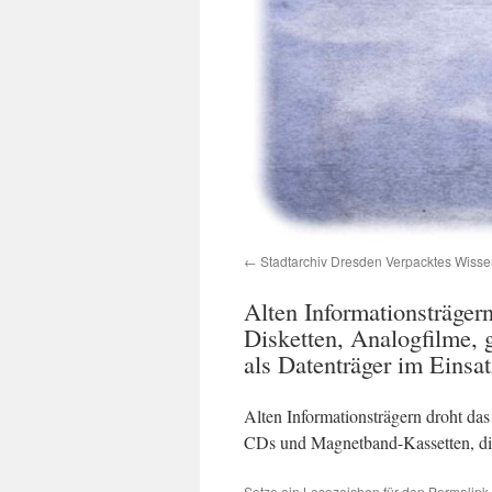
Stadtarchiv Dresden Verpacktes Wisse
Alten Informationsträger
Disketten, Analogfilme,
als Datenträger im Einsa
Alten Informationsträgern droht da
CDs und Magnetband-Kassetten, die 
Setze ein Lesezeichen für den
Permalink
.