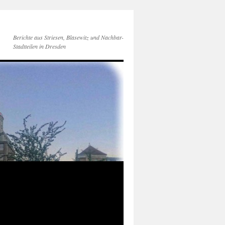
Berichte aus Striesen, Blasewitz und Nachbar-
Stadtteilen in Dresden