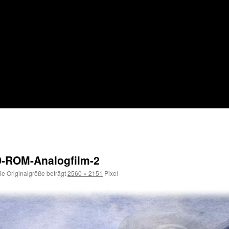
D-ROM-Analogfilm-2
e Originalgröße beträgt
2560 × 2151
Pixel