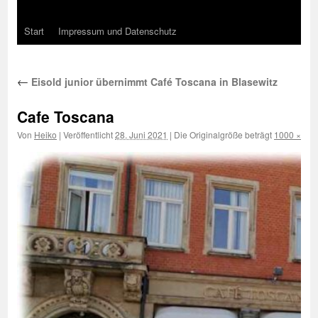
Start
Impressum und Datenschutz
←
Eisold junior übernimmt Café Toscana in Blasewitz
Cafe Toscana
Von
Heiko
|
Veröffentlicht
28. Juni 2021
|
Die Originalgröße beträgt
1000 × 500