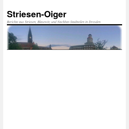
Zum
Inhalt
Striesen-Oiger
springen
Berichte aus Striesen, Blasewitz und Nachbar-Stadtteilen in Dresden