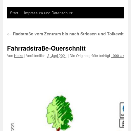
Start
Impressum und Datenschutz
←
Radstraße vom Zentrum bis nach Striesen und Tolkewitz g
Fahrradstraße-Querschnitt
Von
Heiko
|
Veröffentlicht
3. Juni 2021
|
Die Originalgröße beträgt
1000 × 434
P