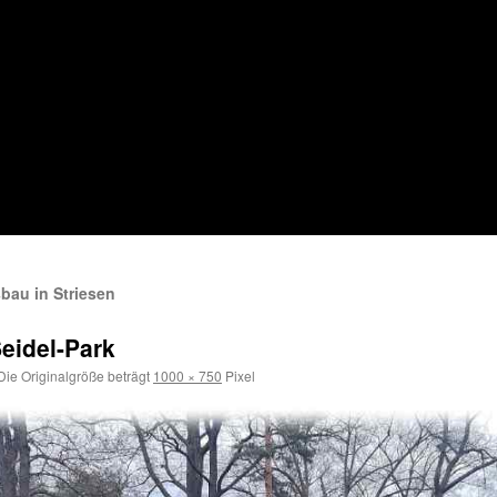
bau in Striesen
eidel-Park
ie Originalgröße beträgt
1000 × 750
Pixel