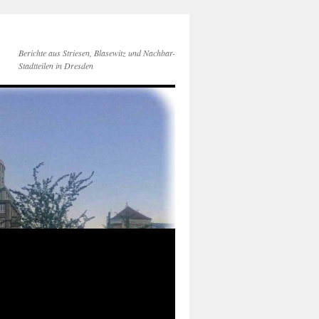
Berichte aus Striesen, Blasewitz und Nachbar-
Stadtteilen in Dresden