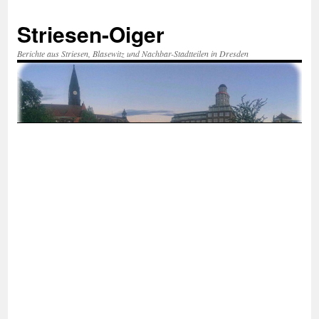
Zum
Inhalt
Striesen-Oiger
springen
Berichte aus Striesen, Blasewitz und Nachbar-Stadtteilen in Dresden