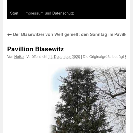
Start
Impressum und Datenschutz
←
Der Blasewitzer von Welt genießt den Sonntag im Pavillon
Pavillion Blasewitz
Von
Heiko
|
Veröffentlicht
11. Dezember 2020
|
Die Originalgröße beträgt
850 