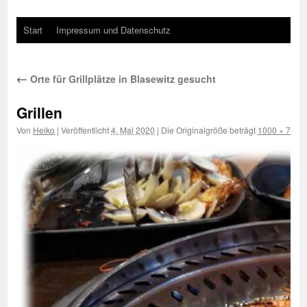
Start
Impressum und Datenschutz
←
Orte für Grillplätze in Blasewitz gesucht
Grillen
Von
Heiko
|
Veröffentlicht
4. Mai 2020
|
Die Originalgröße beträgt
1000 × 750
P