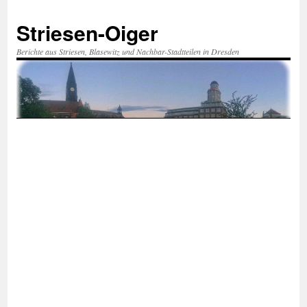
Zum
Inhalt
Striesen-Oiger
springen
Berichte aus Striesen, Blasewitz und Nachbar-Stadtteilen in Dresden