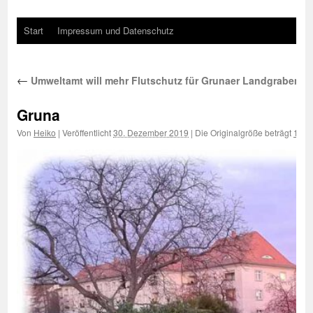
Start
Impressum und Datenschutz
←
Umweltamt will mehr Flutschutz für Grunaer Landgraben
Gruna
Von
Heiko
|
Veröffentlicht
30. Dezember 2019
|
Die Originalgröße beträgt
1000