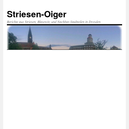
Zum
Inhalt
Striesen-Oiger
springen
Berichte aus Striesen, Blasewitz und Nachbar-Stadtteilen in Dresden