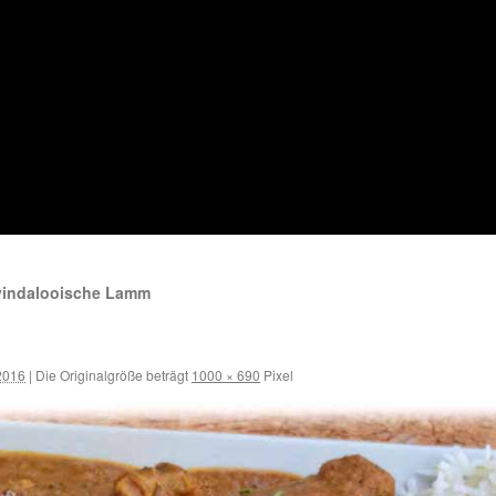
 vindalooische Lamm
3
2016
|
Die Originalgröße beträgt
1000 × 690
Pixel