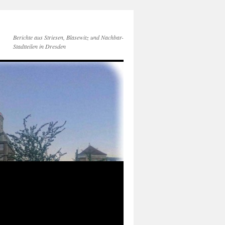
Berichte aus Striesen, Blasewitz und Nachbar-
Stadtteilen in Dresden