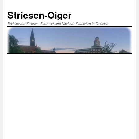
Zum
Inhalt
Striesen-Oiger
springen
Berichte aus Striesen, Blasewitz und Nachbar-Stadtteilen in Dresden