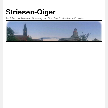
Zum
Inhalt
Striesen-Oiger
springen
Berichte aus Striesen, Blasewitz und Nachbar-Stadtteilen in Dresden