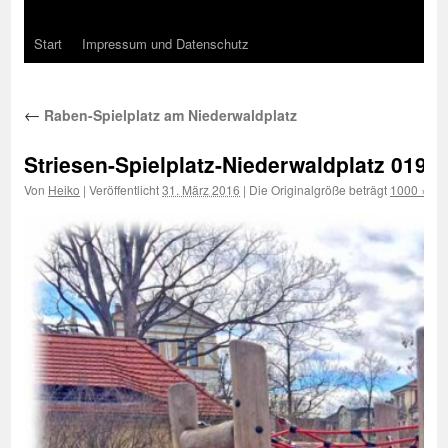
Start
Impressum und Datenschutz
←
Raben-Spielplatz am Niederwaldplatz
Striesen-Spielplatz-Niederwaldplatz 019
Von
Heiko
|
Veröffentlicht
31. März 2016
|
Die Originalgröße beträgt
1000 × 75