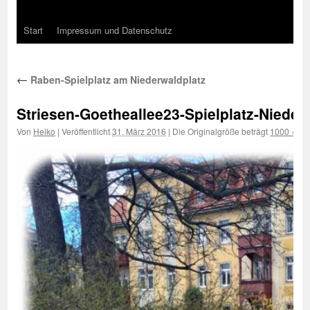
Start
Impressum und Datenschutz
←
Raben-Spielplatz am Niederwaldplatz
Striesen-Goetheallee23-Spielplatz-Nieder
Von
Heiko
|
Veröffentlicht
31. März 2016
|
Die Originalgröße beträgt
1000 × 75