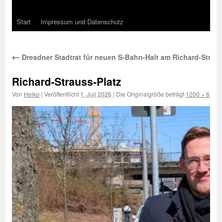
Start
Impressum und Datenschutz
←
Dresdner Stadtrat für neuen S-Bahn-Halt am Richard-Straus
Richard-Strauss-Platz
Von
Heiko
|
Veröffentlicht
1. Juli 2026
|
Die Originalgröße beträgt
1200 × 676
P