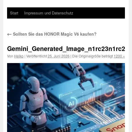
Start
Impressum und Datenschutz
←
Sollten Sie das HONOR Magic V6 kaufen?
Gemini_Generated_Image_n1rc23n1rc23n
Von
Heiko
|
Veröffentlicht
25. Juni 2026
|
Die Originalgröße beträgt
1200 × 674