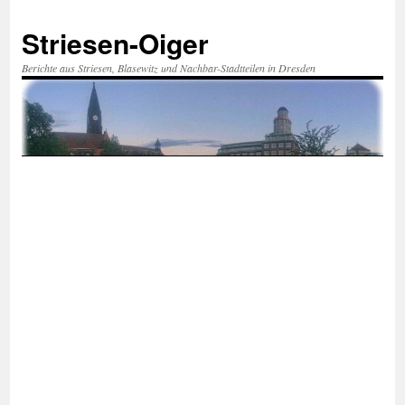
Zum
Inhalt
Striesen-Oiger
springen
Berichte aus Striesen, Blasewitz und Nachbar-Stadtteilen in Dresden