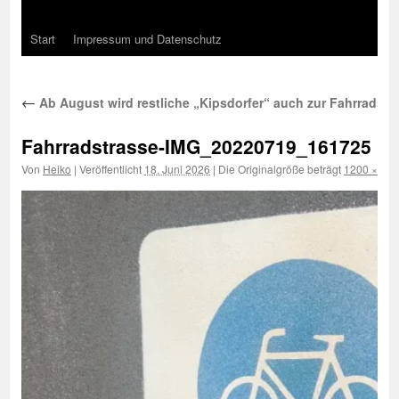
Start
Impressum und Datenschutz
←
Ab August wird restliche „Kipsdorfer“ auch zur Fahrradstr
Fahrradstrasse-IMG_20220719_161725
Von
Heiko
|
Veröffentlicht
18. Juni 2026
|
Die Originalgröße beträgt
1200 × 675