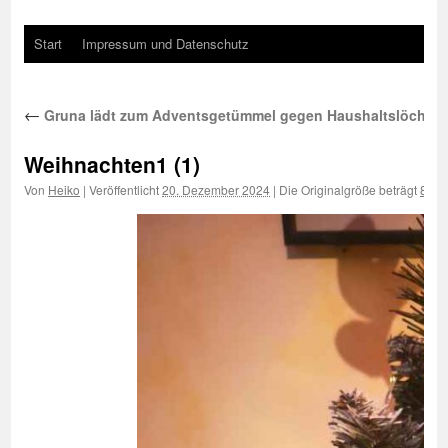
Start
Impressum und Datenschutz
←
Gruna lädt zum Adventsgetümmel gegen Haushaltslöcher
Weihnachten1 (1)
Von
Heiko
|
Veröffentlicht
20. Dezember 2024
|
Die Originalgröße beträgt
800 