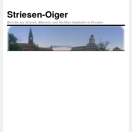
Zum
Inhalt
Striesen-Oiger
springen
Berichte aus Striesen, Blasewitz und Nachbar-Stadtteilen in Dresden