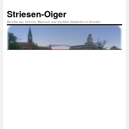
Zum
Inhalt
Striesen-Oiger
springen
Berichte aus Striesen, Blasewitz und Nachbar-Stadtteilen in Dresden