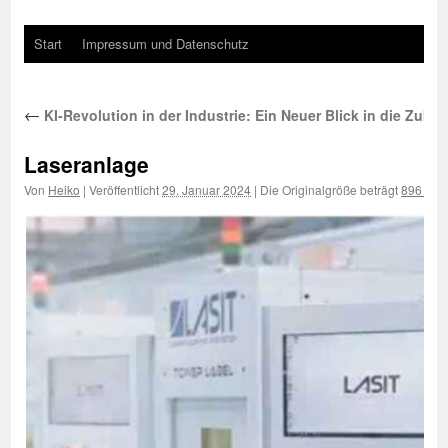
Start
Impressum und Datenschutz
←
KI-Revolution in der Industrie: Ein Neuer Blick in die Zuku
Laseranlage
Von
Heiko
|
Veröffentlicht
29. Januar 2024
|
Die Originalgröße beträgt
896 × 5