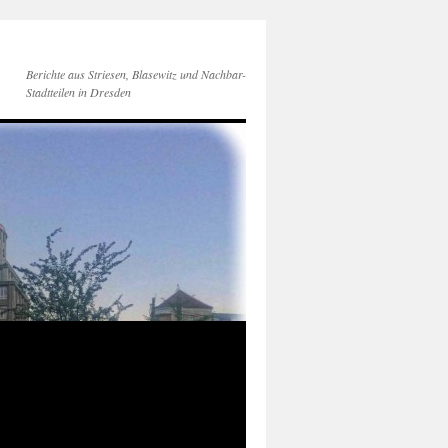
Berichte aus Striesen, Blasewitz und Nachbar-
Stadtteilen in Dresden