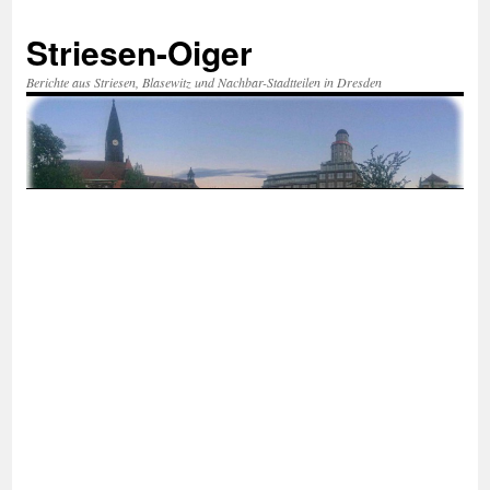
Zum
Inhalt
Striesen-Oiger
springen
Berichte aus Striesen, Blasewitz und Nachbar-Stadtteilen in Dresden