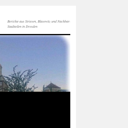
Berichte aus Striesen, Blasewitz und Nachbar-
Stadtteilen in Dresden