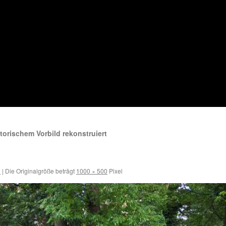
orischem Vorbild rekonstruiert
2
3
|
Die Originalgröße beträgt
1000 × 500
Pixel