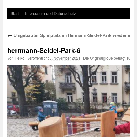
Start
Impressum und Datenschutz
←
Umgebauter Spielplatz im Hermann-Seidel-Park wieder eröf
herrmann-Seidel-Park-6
Von
Heiko
|
Veröffentlicht
3. November 2021
|
Die Originalgröße beträgt
1000 