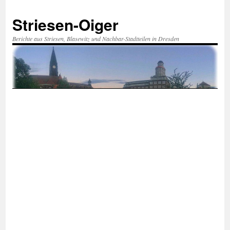
Zum
Inhalt
Striesen-Oiger
springen
Berichte aus Striesen, Blasewitz und Nachbar-Stadtteilen in Dresden