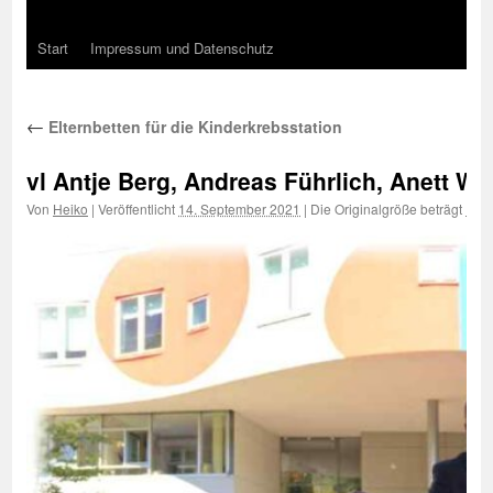
Start
Impressum und Datenschutz
←
Elternbetten für die Kinderkrebsstation
vl Antje Berg, Andreas Führlich, Anett W
Von
Heiko
|
Veröffentlicht
14. September 2021
|
Die Originalgröße beträgt
1000