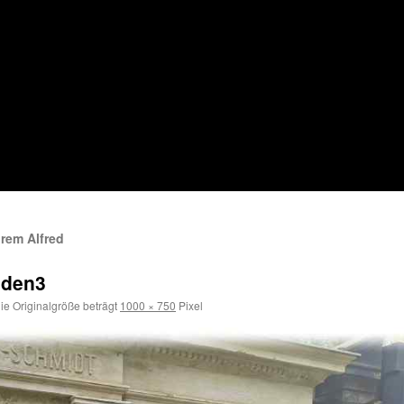
hrem Alfred
sden3
ie Originalgröße beträgt
1000 × 750
Pixel