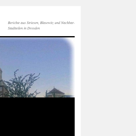
Berichte aus Striesen, Blasewitz und Nachbar-
Stadtteilen in Dresden