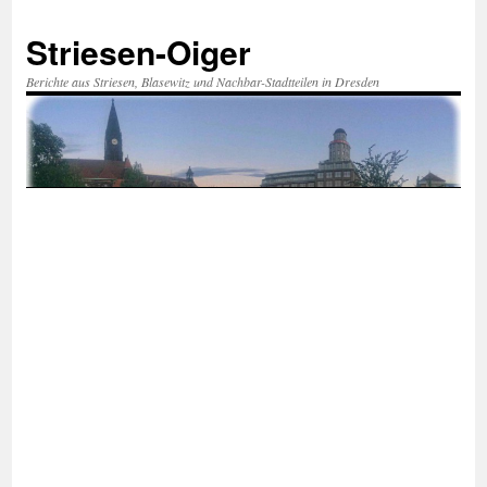
Zum
Inhalt
Striesen-Oiger
springen
Berichte aus Striesen, Blasewitz und Nachbar-Stadtteilen in Dresden