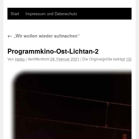
Start
Impressum und Datenschutz
←
„Wir wollen wieder aufmachen“
Programmkino-Ost-Lichtan-2
Von
Heiko
|
Veröffentlicht
28. Februar 2021
|
Die Originalgröße beträgt
1000 ×