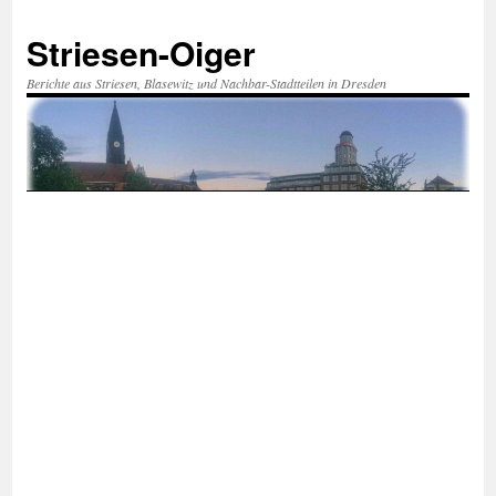
Zum
Inhalt
Striesen-Oiger
springen
Berichte aus Striesen, Blasewitz und Nachbar-Stadtteilen in Dresden