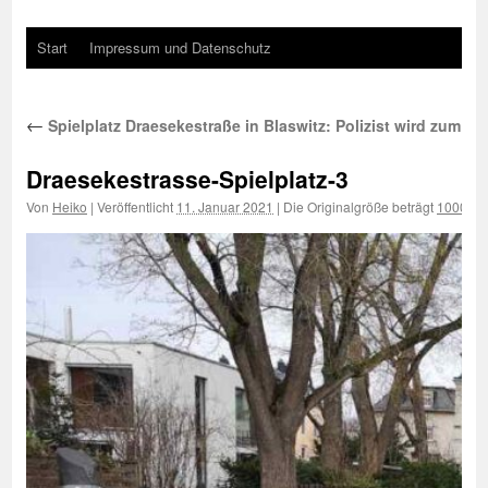
Start
Impressum und Datenschutz
←
Spielplatz Draesekestraße in Blaswitz: Polizist wird zum Arz
Draesekestrasse-Spielplatz-3
Von
Heiko
|
Veröffentlicht
11. Januar 2021
|
Die Originalgröße beträgt
1000 × 