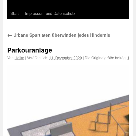
Start
Impressum und Datenschutz
←
Urbane Spartiaten überwinden jedes Hindernis
Parkouranlage
Von
Heiko
|
Veröffentlicht
11. Dezember 2020
|
Die Originalgröße beträgt
1000