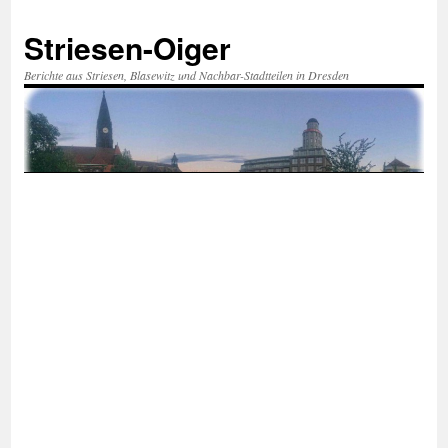
Zum
Inhalt
Striesen-Oiger
springen
Berichte aus Striesen, Blasewitz und Nachbar-Stadtteilen in Dresden