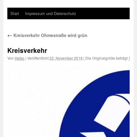
Start
Impressum und Datenschutz
←
Kreisverkehr Ohmestraße wird grün
Kreisverkehr
Von
Heiko
|
Veröffentlicht
22. November 2019
|
Die Originalgröße beträgt
1000