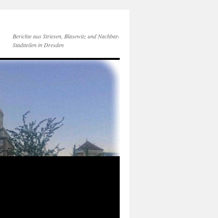
Berichte aus Striesen, Blasewitz und Nachbar-
Stadtteilen in Dresden