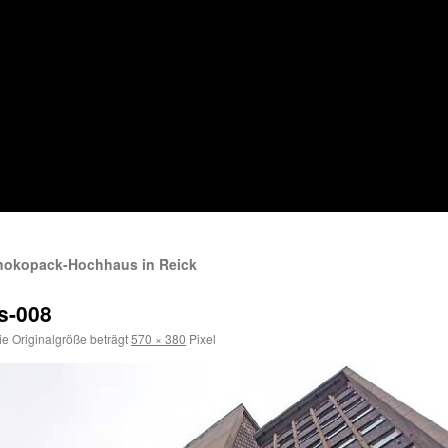
hokopack-Hochhaus in Reick
s-008
e Originalgröße beträgt
570 × 380
Pixel