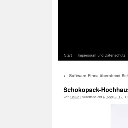
Start
Impressum und Datenschutz
←
Software-Firma übernimmt Sc
Schokopack-Hochhau
Von
Heiko
|
Veröffentlicht
4. April 2017
|
Di