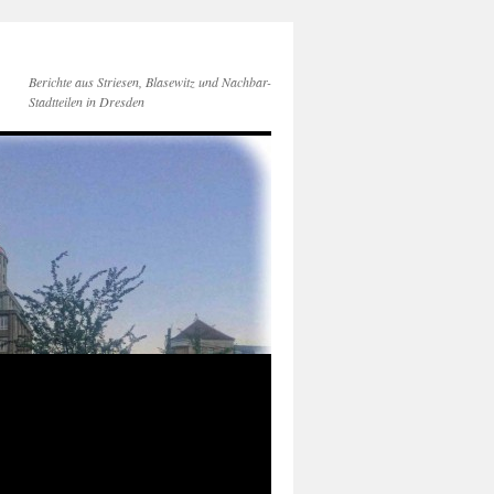
Berichte aus Striesen, Blasewitz und Nachbar-
Stadtteilen in Dresden