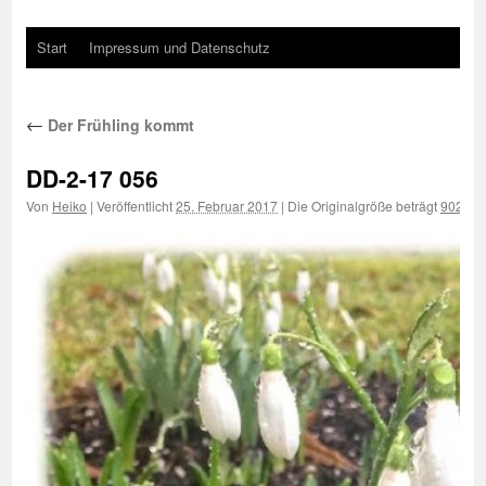
Start
Impressum und Datenschutz
←
Der Frühling kommt
DD-2-17 056
Von
Heiko
|
Veröffentlicht
25. Februar 2017
|
Die Originalgröße beträgt
902 × 