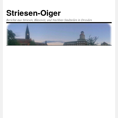
Zum
Inhalt
Striesen-Oiger
springen
Berichte aus Striesen, Blasewitz und Nachbar-Stadtteilen in Dresden