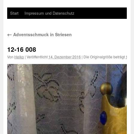
Start
Impressum und Datenschutz
←
Adventsschmuck in Striesen
12-16 008
Von
Heiko
|
Veröffentlicht
14. Dezember 2016
|
Die Originalgröße beträgt
1000