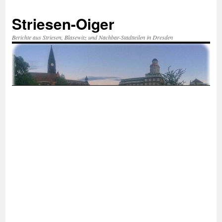
Zum
Inhalt
Striesen-Oiger
springen
Berichte aus Striesen, Blasewitz und Nachbar-Stadtteilen in Dresden