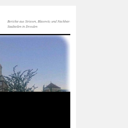
Berichte aus Striesen, Blasewitz und Nachbar-
Stadtteilen in Dresden