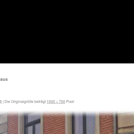
Haus
16
|
Die Originalgröße beträgt
1000 × 750
Pixel