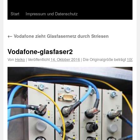
Start
Impressum und Datenschutz
←
Vodafone zieht Glasfasernetz durch Striesen
Vodafone-glasfaser2
Von
Heiko
|
Veröffentlicht
14. Oktober 2016
|
Die Originalgröße beträgt
1000 ×