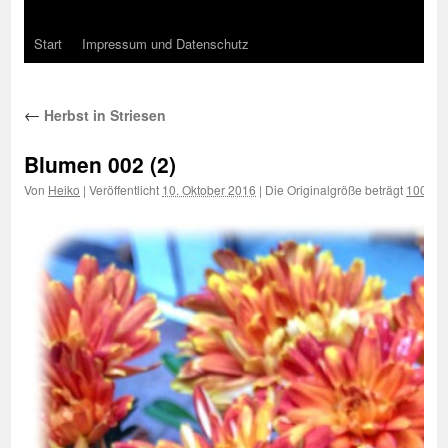
Start
Impressum und Datenschutz
←
Herbst in Striesen
Blumen 002 (2)
Von
Heiko
|
Veröffentlicht
10. Oktober 2016
|
Die Originalgröße beträgt
1000 ×