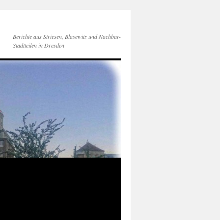
Berichte aus Striesen, Blasewitz und Nachbar-
Stadtteilen in Dresden