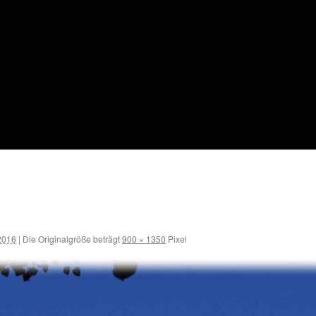
2016
|
Die Originalgröße beträgt
900 × 1350
Pixel