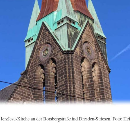
HerzJesu-Kirche an der Borsbergstraße ind Dresden-Striesen. Foto: H