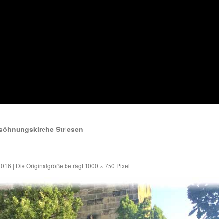
rsöhnungskirche Striesen
2016
|
Die Originalgröße beträgt
1000 × 750
Pixel