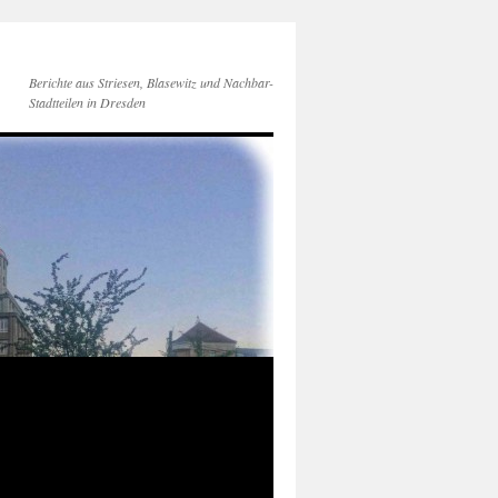
Berichte aus Striesen, Blasewitz und Nachbar-
Stadtteilen in Dresden